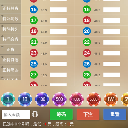
正特总肖
15
16
48.9
48.9
特码尾数
17
18
48.9
48.9
特码特头
19
20
48.9
48.9
特码合肖
21
22
48.9
48.9
正肖
23
24
48.9
48.9
特码单双
特码大小
特码合码单双
特码色波
特码合码大
正特肖连
25
26
48.9
48.9
正特尾连
和
双
单
双
单
双
单
双
单
双
单
双
单
双
单
双
单
双
单
27
28
48.9
48.9
双
双
单
双
单
双
单
单
单
双
正特不中
29
30
双
双
双
单
单
48.9
48.9
双
双
单
31
32
48.9
48.9
双
33
34
48.9
48.9
筹码
下注
重置
35
36
48.9
关闭
48.9
已选中
0
个号码
，最低：
0
元，最高：
0
元