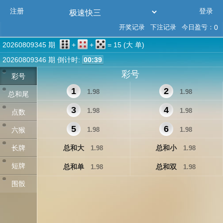
注册
登录
开奖记录
下注记录
今日盈亏：
0
20260809345
期
+
+
=
15 (大 单)
游戏大厅
游戏规则
20260809346
香港六合彩
期 倒计时:
00:39
澳门六合彩
彩号
彩号
新澳门六合彩
1
2
1.98
1.98
总和尾
台湾六合彩
3
4
快乐8六合彩
1.98
1.98
点数
澳门分分彩
5
6
六猴
1.98
1.98
极速六合彩
极速赛车
长牌
总和大
总和小
1.98
1.98
极速飞艇
短牌
总和单
总和双
1.98
1.98
幸运分分彩
围骰
幸运五分彩
分分快三
五分快三
极速快三